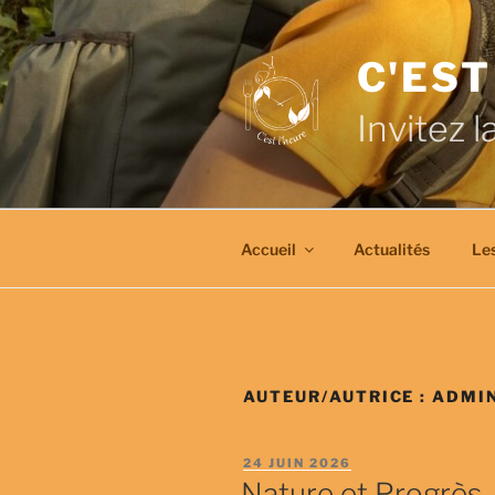
Aller
au
C'EST
contenu
principal
Invitez l
Accueil
Actualités
Les
AUTEUR/AUTRICE :
ADMI
PUBLIÉ
24 JUIN 2026
LE
Nature et Progrès