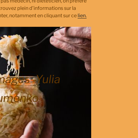
pas médecin, ni diététicien, on préfère
etrouvez plein d’informations sur la
nter, notamment en cliquant sur ce
lien.
mages -Yulia
umenko