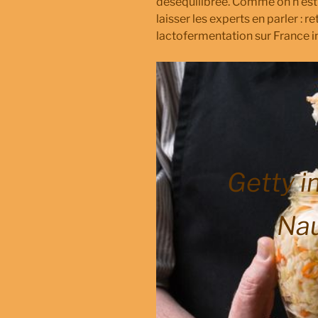
déséquilibrée. Comme on n’est 
laisser les experts en parler : r
lactofermentation sur France i
Getty i
Na