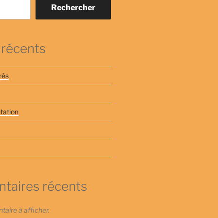
Rechercher
 récents
rès
tation
aires récents
ire à afficher.