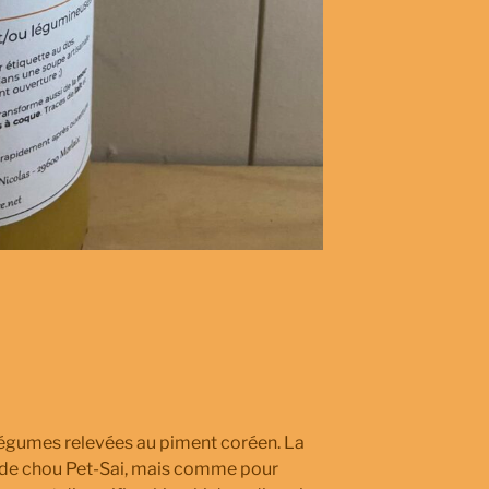
légumes relevées au piment coréen. La
i de chou Pet-Sai, mais comme pour