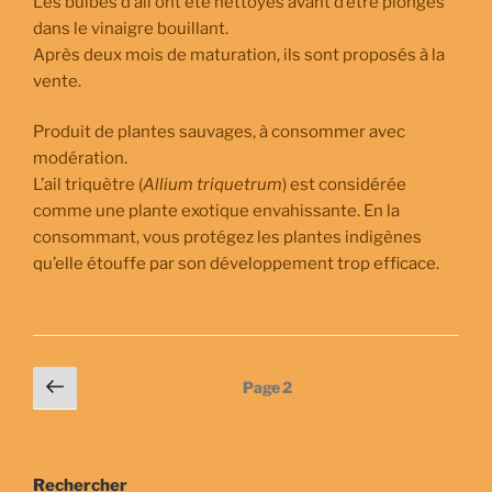
Les bulbes d’ail ont été nettoyés avant d’être plongés
dans le vinaigre bouillant.
Après deux mois de maturation, ils sont proposés à la
vente.
Produit de plantes sauvages, à consommer avec
modération.
L’ail triquètre (
Allium triquetrum
) est considérée
comme une plante exotique envahissante. En la
consommant, vous protégez les plantes indigènes
qu’elle étouffe par son développement trop efficace.
Pagination
Page
Page
2
précédente
des
publications
Rechercher