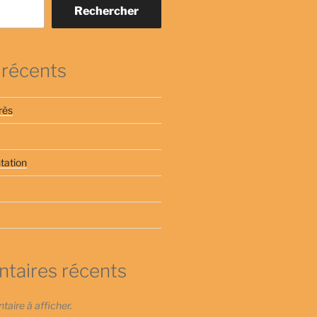
Rechercher
 récents
rès
tation
aires récents
ire à afficher.