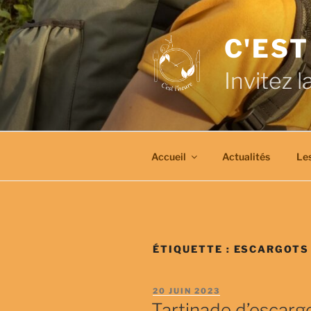
Aller
au
C'EST
contenu
principal
Invitez l
Accueil
Actualités
Les
ÉTIQUETTE :
ESCARGOTS
PUBLIÉ
20 JUIN 2023
LE
Tartinade d’escarg