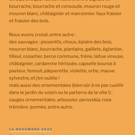
bourrache, bourrache et consoude, mouron rouge et
mouron blanc, châtaignier et marronnier. faux fraisier
et fraisier des bois.
Nous avons croisé, entre autre :
des sauvages : pissenlits, choux, épiaire des bois,
mouron blanc, bourrache, plantains, gaillets, églantier,
tilleul, noisetier, berce commune, frêne, laitue vireuse,
châtaignier, cardamine hérissée, capselle bourse à
pasteur, fenouil, pâquerette, violette, ortie, mauve
sylvestre, et j’en oublie !
mais aussi des ornementales (bien sûr à ne pas cueillir
dans le jardin du voisin ou le parterre de la ville !) :
sauges ornementales, arbousier, perovskia, rose
trémière, ipomée, entre autre.
PUBLIÉ
14 NOVEMBRE 2022
LE