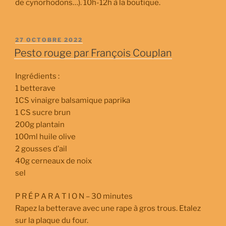
de cynorhodons…). 10h-12h à la boutique.
PUBLIÉ
27 OCTOBRE 2022
LE
Pesto rouge par François Couplan
Ingrédients :
1 betterave
1CS vinaigre balsamique paprika
1 CS sucre brun
200g plantain
100ml huile olive
2 gousses d’ail
40g cerneaux de noix
sel
P R É P A R A T I O N – 30 minutes
Rapez la betterave avec une rape à gros trous. Etalez
sur la plaque du four.