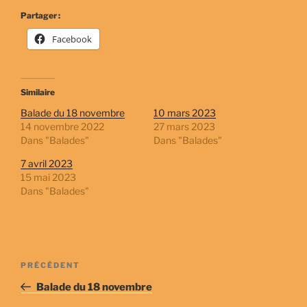
Partager :
Facebook
Similaire
Balade du 18 novembre
10 mars 2023
14 novembre 2022
27 mars 2023
Dans "Balades"
Dans "Balades"
7 avril 2023
15 mai 2023
Dans "Balades"
Navigation
Article
PRÉCÉDENT
de
précédent
Balade du 18 novembre
l’article