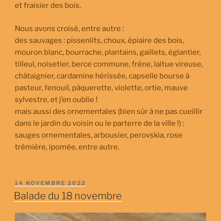
et fraisier des bois.
Nous avons croisé, entre autre :
des sauvages : pissenlits, choux, épiaire des bois,
mouron blanc, bourrache, plantains, gaillets, églantier,
tilleul, noisetier, berce commune, frêne, laitue vireuse,
châtaignier, cardamine hérissée, capselle bourse à
pasteur, fenouil, pâquerette, violette, ortie, mauve
sylvestre, et j’en oublie !
mais aussi des ornementales (bien sûr à ne pas cueillir
dans le jardin du voisin ou le parterre de la ville !) :
sauges ornementales, arbousier, perovskia, rose
trémière, ipomée, entre autre.
PUBLIÉ
14 NOVEMBRE 2022
LE
Balade du 18 novembre