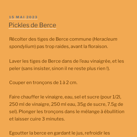
PUBLIÉ
15 MAI 2023
LE
Pickles de Berce
Récolter des tiges de Berce commune (
Heracleum
spondylium
) pas trop raides, avant la floraison.
Laver les tiges de Berce dans de l’eau vinaigrée, et les
peler (sans insister, sinon il ne reste plus rien !).
Couper en tronçons de 1 à 2 cm.
Faire chauffer le vinaigre, eau, sel et sucre (pour 1/2l,
250 ml de vinaigre, 250 ml eau, 35g de sucre, 7.5g de
sel). Plonger les tronçons dans le mélange à ébullition
et laisser cuire 3 minutes.
Egoutter la berce en gardant le jus, refroidir les