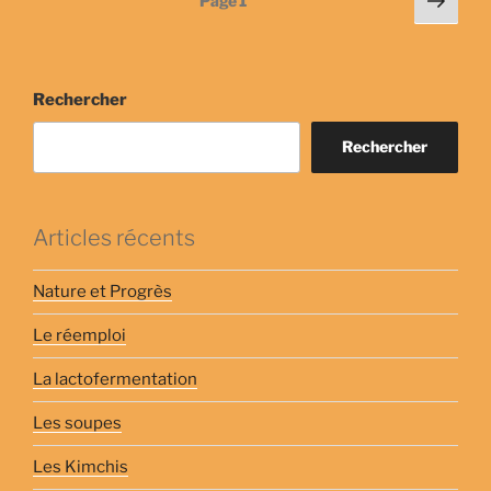
Page
1
suiv
des
publications
Rechercher
Rechercher
Articles récents
Nature et Progrès
Le réemploi
La lactofermentation
Les soupes
Les Kimchis