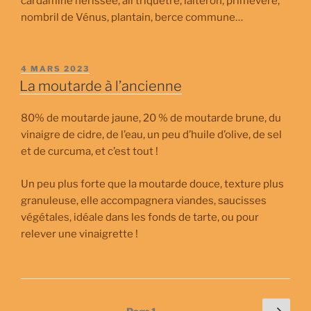
cardamine hérissée, ail triquètre, laiteron, primevère,
nombril de Vénus, plantain, berce commune…
PUBLIÉ
4 MARS 2023
LE
La moutarde à l’ancienne
80% de moutarde jaune, 20 % de moutarde brune, du
vinaigre de cidre, de l’eau, un peu d’huile d’olive, de sel
et de curcuma, et c’est tout !
Un peu plus forte que la moutarde douce, texture plus
granuleuse, elle accompagnera viandes, saucisses
végétales, idéale dans les fonds de tarte, ou pour
relever une vinaigrette !
Pagination
Page