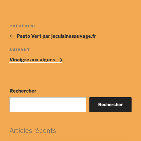
Navigation
Article
PRÉCÉDENT
de
précédent
Pesto Vert par jecuisinesauvage.fr
l’article
Article
SUIVANT
suivant
Vinaigre aux algues
Rechercher
Rechercher
Articles récents