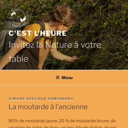
Aller
au
contenu
principal
C'EST L'HEURE
Invitez la Nature à votre
table
Menu
PUBLIÉ
4 MARS 2023
PAR
ADMIN6094
LE
La moutarde à l’ancienne
80% de moutarde jaune, 20 % de moutarde brune, du
vinaigre de cidre, de l’eau, un peu d’huile d’olive, de sel